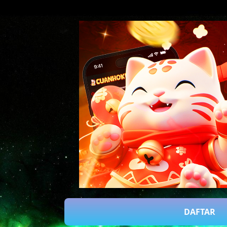
DAFTAR