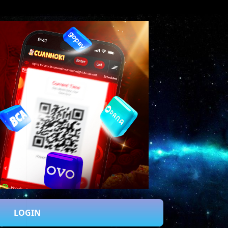
LOGIN