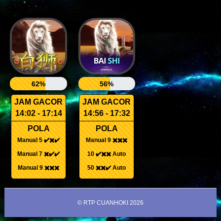
62%
56%
JAM GACOR
JAM GACOR
14:02 - 17:14
14:56 - 17:32
POLA
POLA
Manual 5 ✔️✖️✔️
Manual 9 ✖️✖️✖️
Manual 7 ✖️✔️✔️
10 ✔️✖️✖️ Auto
Manual 9 ✖️✖️✖️
50 ✖️✖️✔️ Auto
©
RTP CUANHOKI 2026