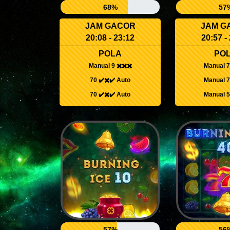
68%
57
JAM GACOR
JAM G
20:08 - 23:12
20:57 -
POLA
PO
Manual 9 ✖️✖️✖️
Manual 7 
70 ✔️✖️✔️ Auto
Manual 7
70 ✔️✖️✔️ Auto
Manual 5
57%
56