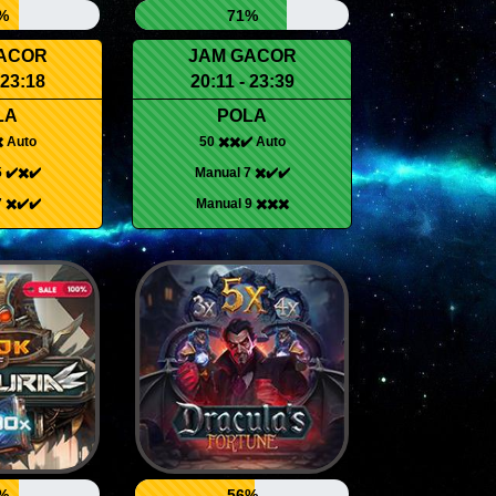
%
71%
ACOR
JAM GACOR
 23:18
20:11 - 23:39
LA
POLA
️ Auto
50 ✖️✖️✔️ Auto
 ✔️✖️✔️
Manual 7 ✖️✔️✔️
 ✖️✔️✔️
Manual 9 ✖️✖️✖️
%
56%