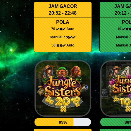
JAM GACOR
JAM G
20:52 - 22:48
20:12 -
POLA
PO
70 ✔️✖️✔️ Auto
10 ✔️✖️✖
Manual 7 ✖️✔️✔️
Manual 7
50 ✖️✖️✔️ Auto
Manual 3 
69%
86