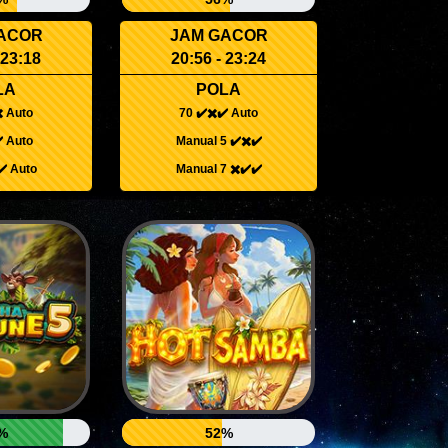
ACOR
JAM GACOR
 23:18
20:56 - 23:24
LA
POLA
️ Auto
70 ✔️✖️✔️ Auto
️ Auto
Manual 5 ✔️✖️✔️
✔️ Auto
Manual 7 ✖️✔️✔️
%
52%