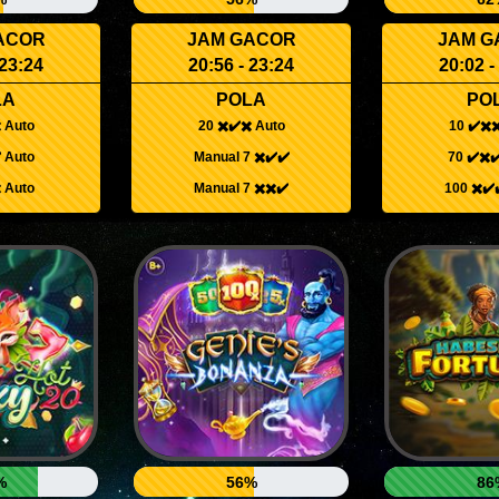
ACOR
JAM GACOR
JAM G
 23:24
20:56 - 23:24
20:02 -
LA
POLA
PO
️ Auto
20 ✖️✔️✖️ Auto
10 ✔️✖️✖
️ Auto
Manual 7 ✖️✔️✔️
70 ✔️✖️✔
️ Auto
Manual 7 ✖️✖️✔️
100 ✖️✔️
%
56%
86