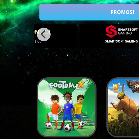
PROMOSI
Ion Slot
SMARTSOFT GAMING