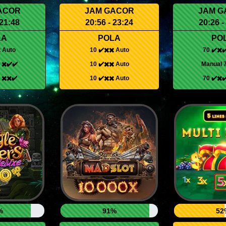
ACOR
JAM GACOR
JAM G
 21:48
20:56 - 23:24
20:26 -
LA
POLA
PO
️ Auto
10 ✔️✖️✖️ Auto
70 ✔️✖️✔
 ✖️✔️✔️
10 ✔️✖️✖️ Auto
Manual 7
✖️✖️✔️
10 ✔️✖️✖️ Auto
70 ✔️✖️✔
%
91%
52