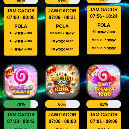
60%
69%
JAM GACOR
JAM GACOR
JAM GACOR
07:56 - 10:24
07:00 - 08:00
07:09 - 08:21
POLA
POLA
POLA
50 ✖️✖️✔️ Auto
10 ✔️✖️✖️ Auto
Manual 7 ✖️✔️✔️
Manual 7 ✖️✖️✔️
10 ✔️✖️✖️ Auto
10 ✔️✖️✖️ Auto
Manual 9 ✖️✖️✖️
50 ✖️✖️✔️ Auto
10 ✔️✖️✖️ Auto
78%
60%
61%
JAM GACOR
JAM GACOR
JAM GACOR
07:18 - 08:42
07:00 - 08:00
07:01 - 09:09