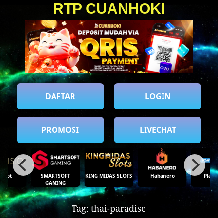
RTP CUANHOKI
DAFTAR
LOGIN
PROMOSI
LIVECHAT
 Slot
SMARTSOFT
KING MIDAS SLOTS
Habanero
Play'
GAMING
Tag: thai-paradise