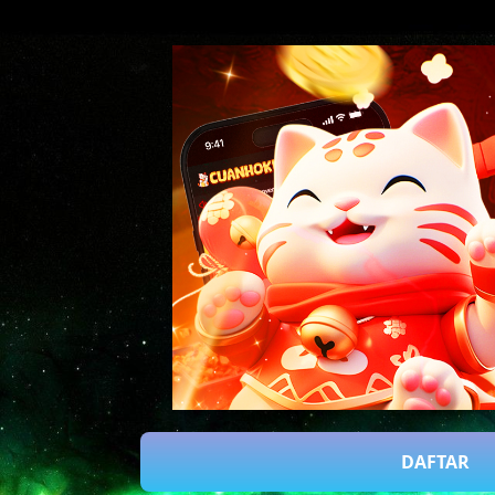
DAFTAR