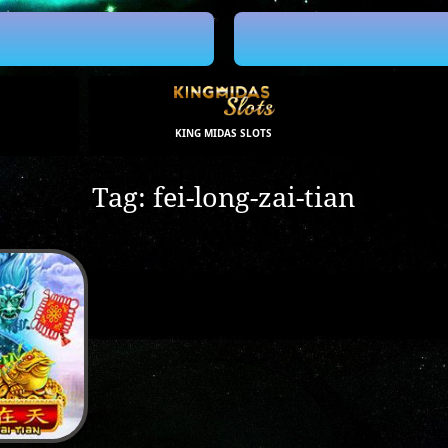
KING MIDAS SLOTS
Tag: fei-long-zai-tian